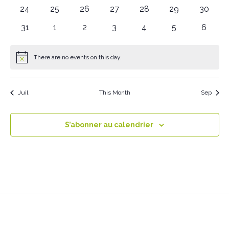
événements
événements
événements
événements
événements
événements
événem
0
0
0
0
0
0
0
24
25
26
27
28
29
30
événements
événements
événements
événements
événements
événements
événem
0
0
0
0
0
0
0
31
1
2
3
4
5
6
événements
événements
événements
événements
événements
événements
événe
There are no events on this day.
Notice
Juil
This Month
Sep
S’abonner au calendrier