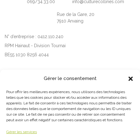
069/34.33.00
info@culturecollines.com
Rue de la Gare, 20
7910 Anvaing
N° d’entreprise : 0412.110.240
RPM Hainaut - Division Tournai
BE55 1030 8256 4044
Inscription à notre newsletter
Gérer le consentement
Pour offrir les meilleures expériences, nous utilisons des technologies
telles que les cookies pour stocker et/ou accéder aux informations des
appareils. Le fait de consentir à ces technologies nous permettra de traiter
des données telles que le comportement de navigation ou les ID uniques
J'autorise le centre culturel à m'envoyer des newsletters
sur ce site. Le fait de ne pas consentir ou de retirer son consentement
peut avoir un effet négatif sur certaines caractéristiques et fonctions.
J'ai lu et j'accepte les Conditions Générales d'Utilisation
Envoyer
Gérer les services