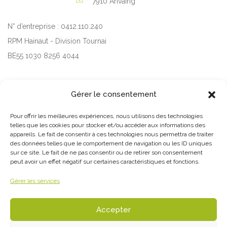
7910 Anvaing
N° d’entreprise : 0412.110.240
RPM Hainaut - Division Tournai
BE55 1030 8256 4044
Inscription à notre newsletter
Gérer le consentement
Pour offrir les meilleures expériences, nous utilisons des technologies
telles que les cookies pour stocker et/ou accéder aux informations des
appareils. Le fait de consentir à ces technologies nous permettra de traiter
des données telles que le comportement de navigation ou les ID uniques
J'autorise le centre culturel à m'envoyer des newsletters
sur ce site. Le fait de ne pas consentir ou de retirer son consentement
peut avoir un effet négatif sur certaines caractéristiques et fonctions.
J'ai lu et j'accepte les Conditions Générales d'Utilisation
Envoyer
Gérer les services
Accepter