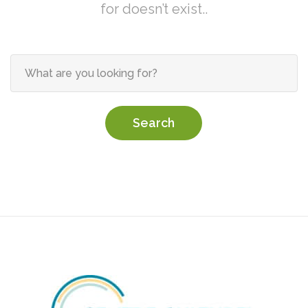
for doesn’t exist..
Search